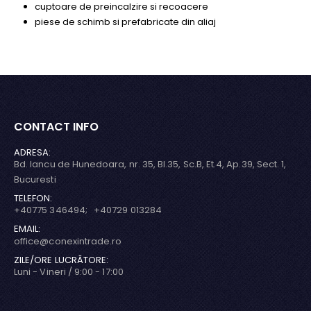
cuptoare de preincalzire si recoacere
piese de schimb si prefabricate din aliaj
CONTACT INFO
ADRESA:
Bd. Iancu de Hunedoara, nr. 35, Bl.35, Sc.B, Et.4, Ap.39, Sect. 1,
Bucuresti
TELEFON:
+40775 346494; +40729 013284
EMAIL:
office@conexintrade.ro
ZILE/ORE LUCRĂTORE:
Luni - Vineri / 9:00 - 17:00