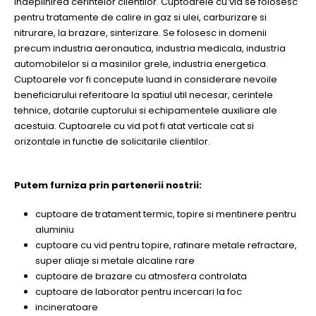
indeplinirea cerintelor clientilor. Cuptoarele cu vid se folosesc
pentru tratamente de calire in gaz si ulei, carburizare si
nitrurare, la brazare, sinterizare. Se folosesc in domenii
precum industria aeronautica, industria medicala, industria
automobilelor si a masinilor grele, industria energetica.
Cuptoarele vor fi concepute luand in considerare nevoile
beneficiarului referitoare la spatiul util necesar, cerintele
tehnice, dotarile cuptorului si echipamentele auxiliare ale
acestuia. Cuptoarele cu vid pot fi atat verticale cat si
orizontale in functie de solicitarile clientilor.
Putem furniza prin partenerii nostrii:
cuptoare de tratament termic, topire si mentinere pentru
aluminiu
cuptoare cu vid pentru topire, rafinare metale refractare,
super aliaje si metale alcaline rare
cuptoare de brazare cu atmosfera controlata
cuptoare de laborator pentru incercari la foc
incineratoare