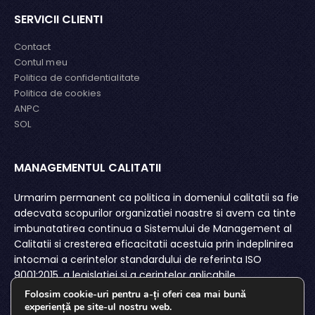
SERVICII CLIENTI
Contact
Contul meu
Politica de confidentialitate
Politica de cookies
ANPC
SOL
MANAGEMENTUL CALITATII
MA
or
Urmarim permanent ca politica in domeniul calitatii sa fie
S.C
a
adecvata scopurilor organizatiei noastre si avem ca tinte
pr
ri
imbunatatirea continua a Sistemului de Management al
si 
i o
Calitatii si cresterea eficacitatii acestuia prin indeplinirea
co
intocmai a cerintelor standardului de referinta ISO
re
9001:2015, a legislatiei si a cerintelor aplicabile.
Folosim cookie-uri pentru a-ți oferi cea mai bună
experiență pe site-ul nostru web.