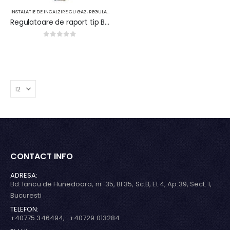
INSTALATIE DE INCALZIRE CU GAZ
,
REGULATOARE
Regulatoare de raport tip BZR-REG-II
0
out of 5
CONTACT INFO
ADRESA:
Bd. Iancu de Hunedoara, nr. 35, Bl.35, Sc.B, Et.4, Ap.39, Sect. 1,
Bucuresti
TELEFON:
+40775 346494; +40729 013284