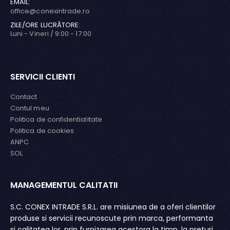
EMAIL:
office@conexintrade.ro
ZILE/ORE LUCRĂTORE:
Luni - Vineri / 9:00 - 17:00
SERVICII CLIENTI
Contact
Contul meu
Politica de confidentialitate
Politica de cookies
ANPC
SOL
MANAGEMENTUL CALITATII
MA
fie
S.C. CONEX INTRADE S.R.L. are misiunea de a oferi clientilor
Ur
te
produse si servicii recunoscute prin marca, performanta
ad
l
si calitatea lor, prin furnizarea acestora la timp, la preturi
im