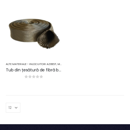
ALTE MATERIALE - INLOCUITORI AZBEST
,
MATERIALE TERMOIZOLANTE
Tub din țesătură de fibră bazaltică
0
out of 5