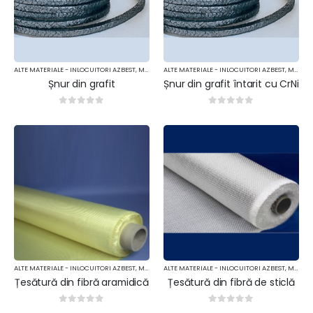
ALTE MATERIALE - INLOCUITORI AZBEST
,
MATERIALE TERMOIZOLANTE
ALTE MATERIALE - INLOCUITORI AZBEST
,
MATERIALE TERMOIZOLANTE
Șnur din grafit
Șnur din grafit întarit cu CrNi
0
out of 5
0
out of 5
ALTE MATERIALE - INLOCUITORI AZBEST
,
MATERIALE TERMOIZOLANTE
ALTE MATERIALE - INLOCUITORI AZBEST
,
MATERIALE TERMOIZOLANTE
Țesătură din fibră aramidică
Țesătură din fibră de sticlă
0
out of 5
0
out of 5