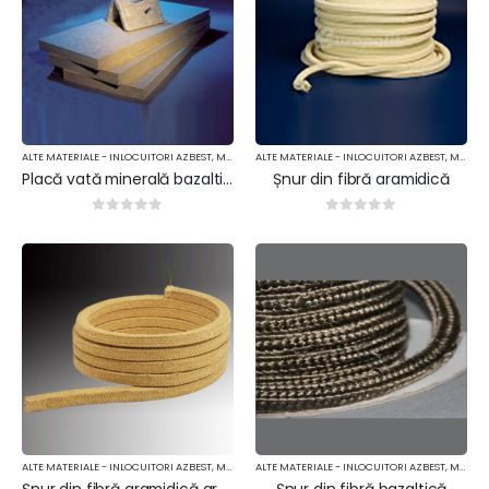
ALTE MATERIALE - INLOCUITORI AZBEST
,
MATERIALE TERMOIZOLANTE
ALTE MATERIALE - INLOCUITORI AZBEST
,
MATERIALE TERMOIZOLANTE
Placă vată minerală bazaltică
Șnur din fibră aramidică
0
out of 5
0
out of 5
ALTE MATERIALE - INLOCUITORI AZBEST
,
MATERIALE TERMOIZOLANTE
ALTE MATERIALE - INLOCUITORI AZBEST
,
MATERIALE TERMOIZOLANTE
Șnur din fibră aramidică grafitat
Șnur din fibră bazaltică