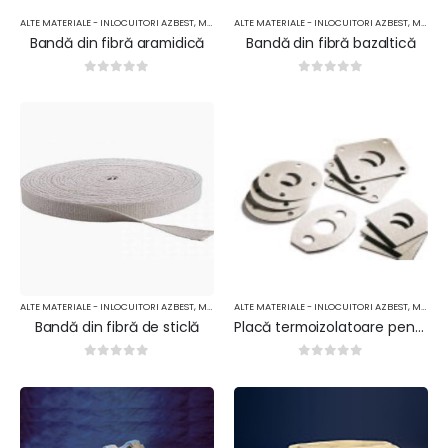
ALTE MATERIALE - INLOCUITORI AZBEST
,
MATERIALE TERMOIZOLANTE
ALTE MATERIALE - INLOCUITORI AZBEST
,
MATERIALE TERMOIZOLANTE
Bandă din fibră aramidică
Bandă din fibră bazaltică
0
out of 5
0
out of 5
ALTE MATERIALE - INLOCUITORI AZBEST
,
MATERIALE TERMOIZOLANTE
ALTE MATERIALE - INLOCUITORI AZBEST
,
MATERIALE TERMOIZOLANTE
Bandă din fibră de sticlă
Placă termoizolatoare pentru etanșare
0
out of 5
0
out of 5