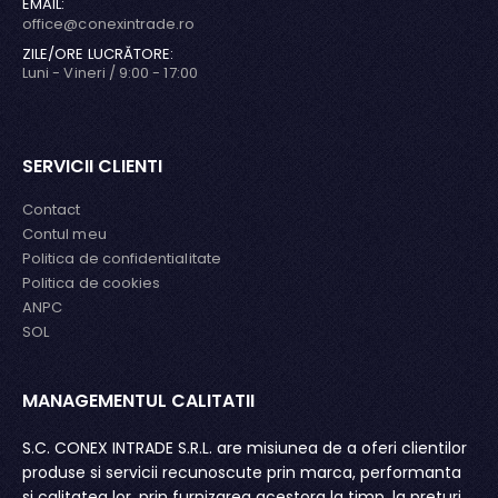
EMAIL:
office@conexintrade.ro
ZILE/ORE LUCRĂTORE:
Luni - Vineri / 9:00 - 17:00
SERVICII CLIENTI
Contact
Contul meu
Politica de confidentialitate
Politica de cookies
ANPC
SOL
MANAGEMENTUL CALITATII
MA
fie
S.C. CONEX INTRADE S.R.L. are misiunea de a oferi clientilor
Ur
te
produse si servicii recunoscute prin marca, performanta
ad
l
si calitatea lor, prin furnizarea acestora la timp, la preturi
im