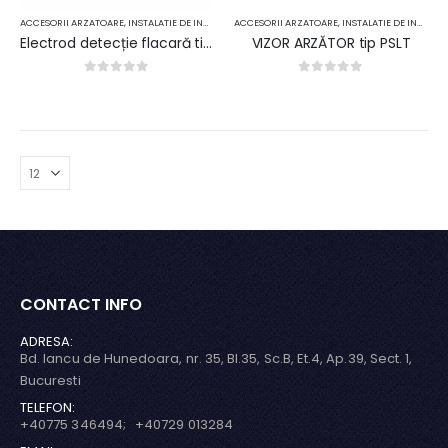
ACCESORII ARZATOARE
,
INSTALATIE DE INCALZIRE CU GAZ
ACCESORII ARZATOARE
,
INSTALATIE DE INCALZIRE CU GAZ
Electrod detecție flacară tip EN
VIZOR ARZĂTOR tip PSLT
0
out of 5
0
out of 5
CONTACT INFO
ADRESA:
Bd. Iancu de Hunedoara, nr. 35, Bl.35, Sc.B, Et.4, Ap.39, Sect. 1,
Bucuresti
TELEFON:
+40775 346494; +40729 013284