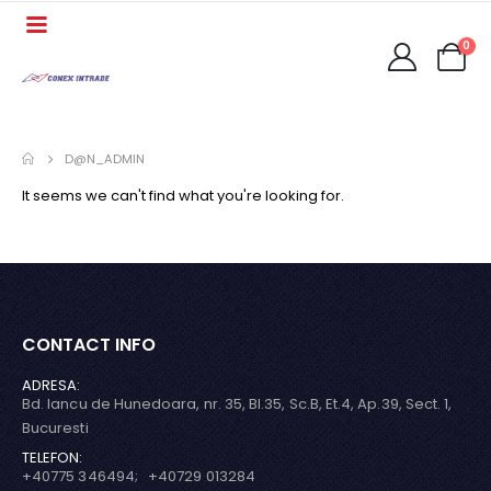
0
D@N_ADMIN
It seems we can't find what you're looking for.
CONTACT INFO
ADRESA:
Bd. Iancu de Hunedoara, nr. 35, Bl.35, Sc.B, Et.4, Ap.39, Sect. 1,
Bucuresti
TELEFON:
+40775 346494; +40729 013284