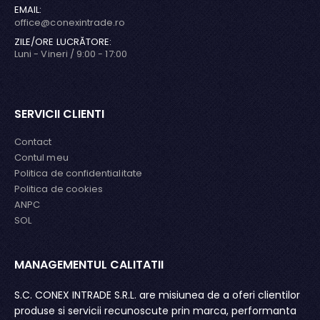
EMAIL:
office@conexintrade.ro
ZILE/ORE LUCRĂTORE:
Luni - Vineri / 9:00 - 17:00
SERVICII CLIENTI
Contact
Contul meu
Politica de confidentialitate
Politica de cookies
ANPC
SOL
MANAGEMENTUL CALITATII
MA
fie
S.C. CONEX INTRADE S.R.L. are misiunea de a oferi clientilor
Ur
te
produse si servicii recunoscute prin marca, performanta
ad