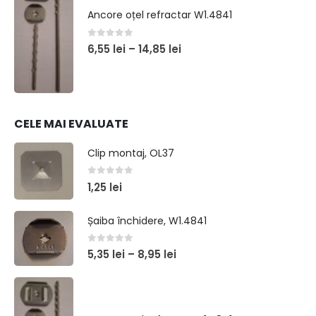
Ancore oțel refractar W1.4841
0
out of 5
6,55
lei
–
14,85
lei
CELE MAI EVALUATE
Clip montaj, OL37
0
out of 5
1,25
lei
Șaiba închidere, W1.4841
0
out of 5
5,35
lei
–
8,95
lei