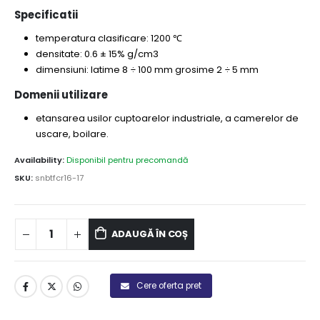
Specificatii
temperatura clasificare: 1200 ℃
densitate: 0.6 ± 15% g/cm3
dimensiuni: latime 8 ÷ 100 mm grosime 2 ÷ 5 mm
Domenii utilizare
etansarea usilor cuptoarelor industriale, a camerelor de
uscare, boilare.
Availability:
Disponibil pentru precomandă
SKU:
snbtfcr16-17
ADAUGĂ ÎN COȘ
Cere oferta pret