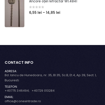
Ancore oțel refractar W1.4841
0
out of 5
6,55
lei
–
14,85
lei
CONTACT INFO
ADRESA:
Bd. Iancu de Hunedoara, nr. 35, Bl.35, Sc.B, Et.4, Ap.39, Sect. 1,
Bucuresti
TELEFON:
+40775 346494; +40729 013284
EMAIL:
office@conexintrade.ro