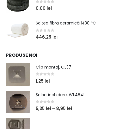
0
out of 5
0,00
lei
Saltea fibră ceramică 1430 °C
0
out of 5
446,25
lei
PRODUSE NOI
Clip montaj, OL37
0
out of 5
1,25
lei
Șaiba închidere, W1.4841
0
out of 5
5,35
lei
–
8,95
lei