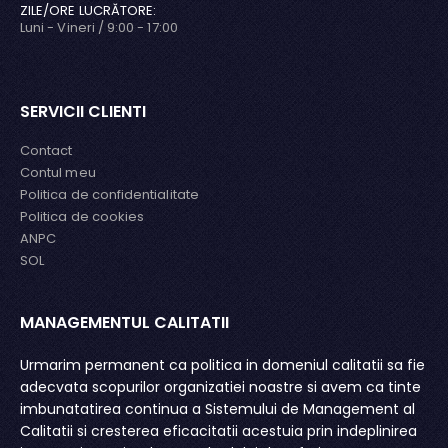
ZILE/ORE LUCRĂTORE:
Luni - Vineri / 9:00 - 17:00
SERVICII CLIENTI
Contact
Contul meu
Politica de confidentialitate
Politica de cookies
ANPC
SOL
MANAGEMENTUL CALITATII
MA
or
Urmarim permanent ca politica in domeniul calitatii sa fie
S.C
a
adecvata scopurilor organizatiei noastre si avem ca tinte
pr
ri
imbunatatirea continua a Sistemului de Management al
si 
i o
Calitatii si cresterea eficacitatii acestuia prin indeplinirea
co