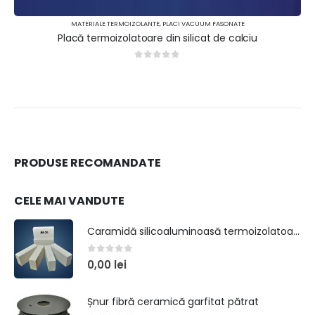
MATERIALE TERMOIZOLANTE
,
PLACI VACUUM FASONATE
Placă termoizolatoare din silicat de calciu
0
out of 5
PRODUSE RECOMANDATE
CELE MAI VANDUTE
Caramidă silicoaluminoasă termoizolatoare tip JM 26 (GR 26)
0
out of 5
0,00
lei
Șnur fibră ceramică garfitat pătrat