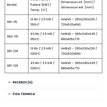
Dimensiuni int. (mm) /
Model
Putere (kW) /
dimensiuni ext. (mm)
Temp. (
C)
o
13 litri / 2.5 kW /
HxWxD – 250x230x230 /
XB1-115
1150
C
720x520x690
o
43 litri / 3.5 kW /
HxWxD – 365x345x345 /
XB2-115
1150
C
880x615x770
o
13 litri / 2.5 kW /
HxWxD – 250x230x230 /
XB1-126
1260
C
720x520x690
o
43 litri / 3.5 kW /
HxWxD – 365x345x345 /
XB1-126
1260
C
880x615x770
o
RECENZII (0)
FISA TEHNICA