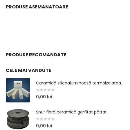
PRODUSE ASEMANATOARE
PRODUSE RECOMANDATE
CELE MAI VANDUTE
Caramidă silicoaluminoasă termoizolatoare tip JM 26 (GR 26)
0
out of 5
0,00
lei
Șnur fibră ceramică garfitat pătrat
0
out of 5
0,00
lei