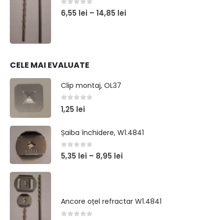
0
out of 5
6,55
lei
–
14,85
lei
CELE MAI EVALUATE
Clip montaj, OL37
0
out of 5
1,25
lei
Șaiba închidere, W1.4841
0
out of 5
5,35
lei
–
8,95
lei
Ancore oțel refractar W1.4841