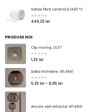
Saltea fibră ceramică 1430 °C
0
out of 5
446,25
lei
PRODUSE NOI
Clip montaj, OL37
0
out of 5
1,25
lei
Șaiba închidere, W1.4841
0
out of 5
5,35
lei
–
8,95
lei
Ancore oțel refractar W1.4841