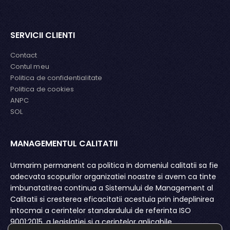
SERVICII CLIENTI
Contact
Contul meu
Politica de confidentialitate
Politica de cookies
ANPC
SOL
MANAGEMENTUL CALITATII
MA
or
Urmarim permanent ca politica in domeniul calitatii sa fie
S.C
a
adecvata scopurilor organizatiei noastre si avem ca tinte
pr
ri
imbunatatirea continua a Sistemului de Management al
si 
i o
Calitatii si cresterea eficacitatii acestuia prin indeplinirea
co
intocmai a cerintelor standardului de referinta ISO
re
9001:2015, a legislatiei si a cerintelor aplicabile.