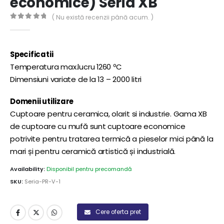
economice) Seria XB
( Nu există recenzii până acum. )
0
out of 5
Specificatii
Temperatura max.lucru 1260 ºC
Dimensiuni variate de la 13 – 2000 litri
Domenii utilizare
Cuptoare pentru ceramica, olarit si industrie. Gama XB
de cuptoare cu mufă sunt cuptoare economice
potrivite pentru tratarea termică a pieselor mici până la
mari și pentru ceramică artistică și industrială.
Availability:
Disponibil pentru precomandă
SKU:
Seria-PR-V-1
Cere oferta pret