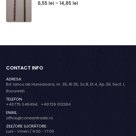
0
out of 5
6,55
lei
–
14,85
lei
CONTACT INFO
ADRESA:
Bd. Iancu de Hunedoara, nr. 35, Bl.35, Sc.B, Et.4, Ap.39, Sect. 1,
Bucuresti
TELEFON:
+40775 346494; +40729 013284
EMAIL:
office@conexintrade.ro
ZILE/ORE LUCRĂTORE:
Luni - Vineri / 9:00 - 17:00